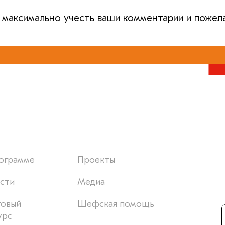
 максимально учесть ваши комментарии и пожел
ограмме
Проекты
сти
Медиа
товый
Шефская помощь
урс