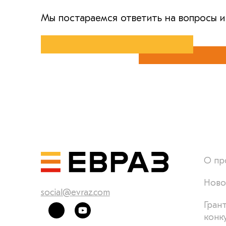
Мы постараемся ответить на вопросы и
О пр
Ново
social@evraz.com
Гран
конк