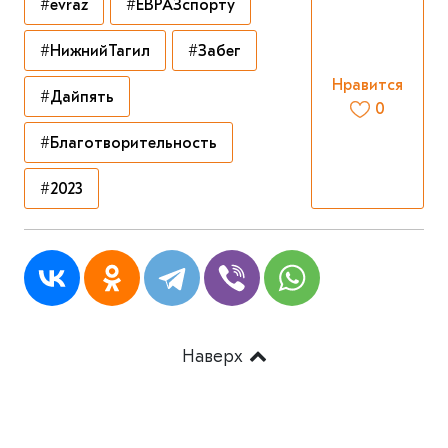
#evraz
#ЕВРАЗспорту
#НижнийТагил
#Забег
Нравится
#Дайпять
0
#Благотворительность
#2023
Наверх