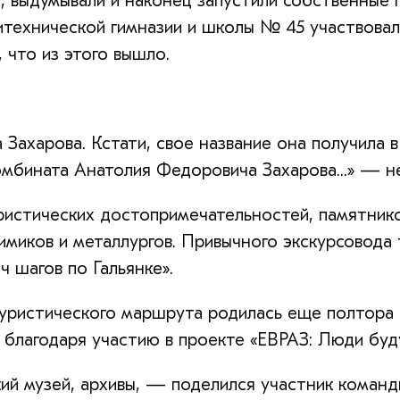
и, выдумывали и наконец запустили собственные 
литехнической гимназии и школы № 45 участвова
, что из этого вышло.
Захарова. Кстати, свое название она получила в
омбината Анатолия Федоровича Захарова...» — н
истических достопримечательностей, памятнико
имиков и металлургов. Привычного экскурсовода 
ч шагов по Гальянке».
туристического маршрута родилась еще полтора г
 благодаря участию в проекте «ЕВРАЗ: Люди буд
ий музей, архивы, — поделился участник коман