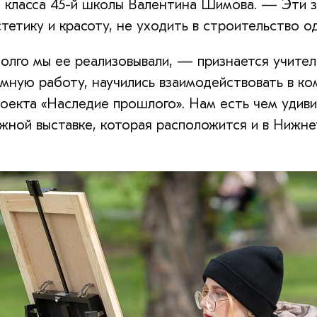
 класса 45-й школы Валентина Шимова. — Эти зд
тетику и красоту, не уходить в строительство од
олго мы ее реализовывали, — признается учите
ную работу, научились взаимодействовать в ком
оекта «Наследие прошлого». Нам есть чем удиви
жной выставке, которая расположится и в Нижне