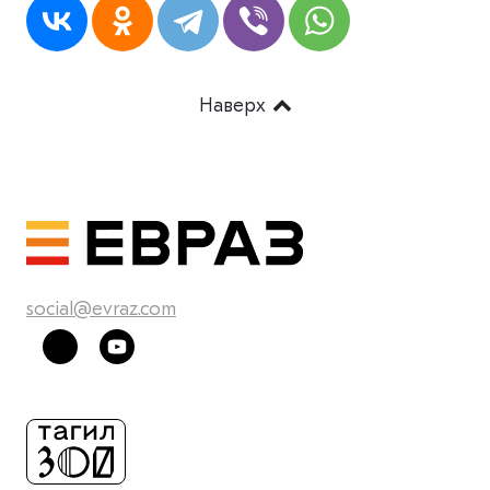
Наверх
social@evraz.com