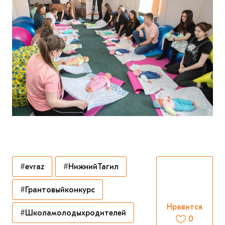
#evraz
#НижнийТагил
#Грантовыйконкурс
Нравится
#Школамолодыхродителей
0