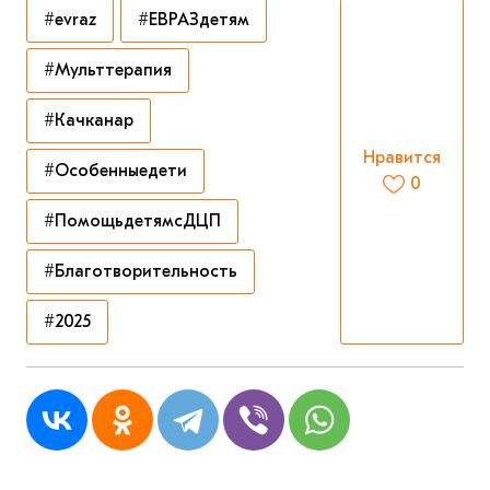
#evraz
#ЕВРАЗдетям
#Мульттерапия
#Качканар
Нравится
#Особенныедети
0
#ПомощьдетямсДЦП
#Благотворительность
#2025