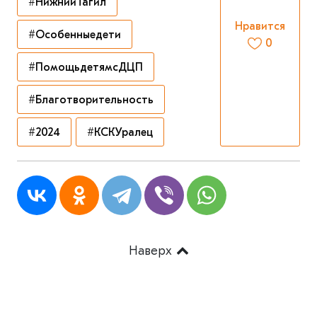
#НижнийТагил
Нравится
#Особенныедети
0
#ПомощьдетямсДЦП
#Благотворительность
#2024
#КСКУралец
Наверх