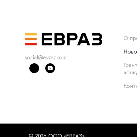
О пр
Ново
social@evraz.com
Гран
конк
Конт
© 2026 ООО «ЕВРАЗ»