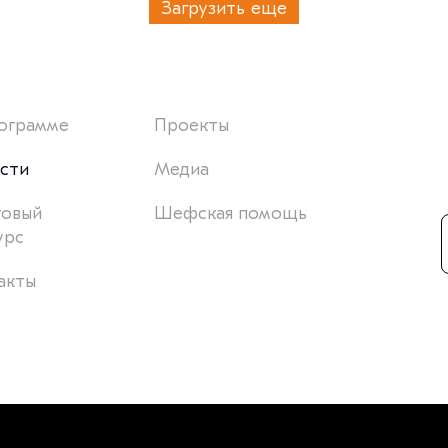
Загрузить еще
ограмме
Проекты
сти
Медиа
товый
Шефская помощь
урс
акты