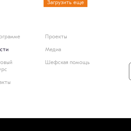
Загрузить еще
ограмме
Проекты
сти
Медиа
товый
Шефская помощь
урс
акты