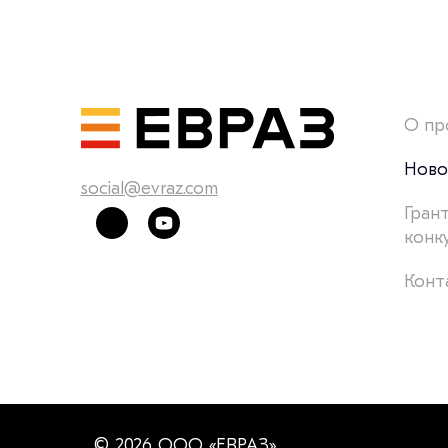
О пр
Ново
social@evraz.com
Гран
конк
Конт
© 2026 ООО «ЕВРАЗ»