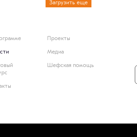
Загрузить еще
ограмме
Проекты
сти
Медиа
товый
Шефская помощь
урс
акты