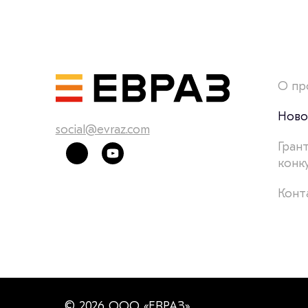
О пр
Ново
social@evraz.com
Гран
конк
Конт
© 2026 ООО «ЕВРАЗ»