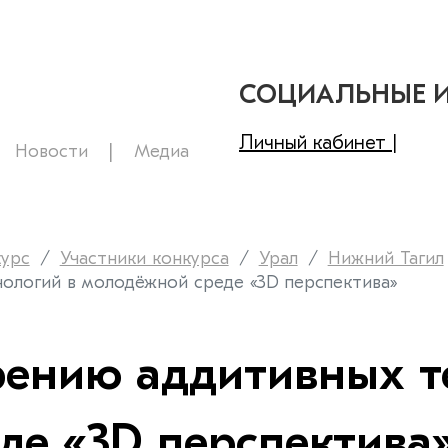
СОЦИАЛЬНЫЕ 
Личный кабинет |
Новости
Медиа
курс
Участники конкурса
Урал
Нижний Тагил
ологий в молодёжной среде «3D перспектива»
рению аддитивных т
де «3D перспектива