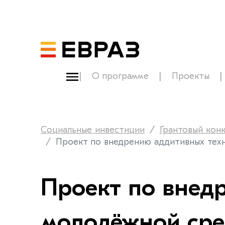
О программе
Проекты
Социальные инвестиции
Грантовый кон
Проект по внедрению аддитивных техн
Проект по внед
молодёжной сре