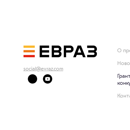
О пр
Ново
social@evraz.com
Гран
конк
Конт