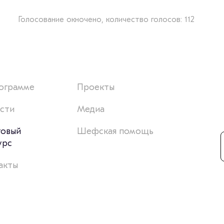
Голосование окночено, количество голосов: 112
ограмме
Проекты
сти
Медиа
товый
Шефская помощь
урс
акты