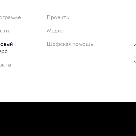
ограмме
Проекты
сти
Медиа
товый
Шефская помощь
урс
акты