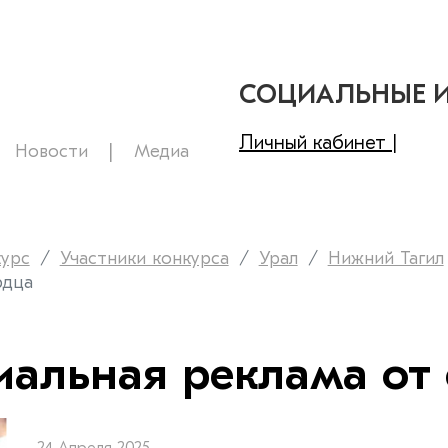
СОЦИАЛЬНЫЕ 
Личный кабинет |
Новости
Медиа
курс
Участники конкурса
Урал
Нижний Тагил
рдца
циальная реклама от