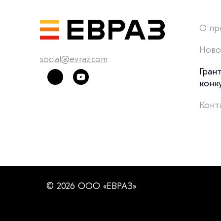
О пр
Ново
social@evraz.com
Гран
конк
Конт
© 2026 ООО «ЕВРАЗ»