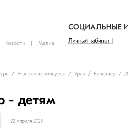
СОЦИАЛЬНЫЕ 
Личный кабинет |
Новости
Медиа
курс
Участники конкурса
Урал
Качканар
2
 - детям
22 Апреля 2025