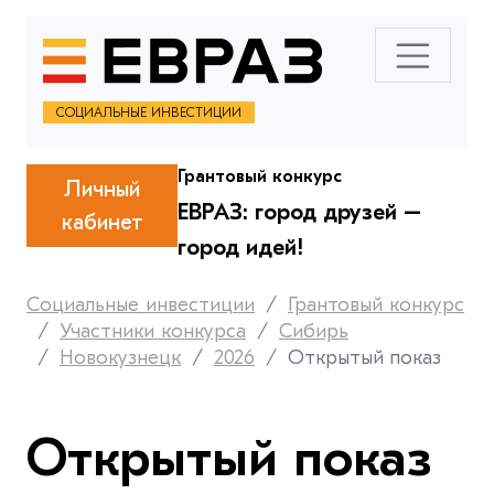
СОЦИАЛЬНЫЕ ИНВЕСТИЦИИ
Грантовый конкурс
Личный
ЕВРАЗ: город друзей –
кабинет
город идей!
Социальные инвестиции
Грантовый конкурс
Участники конкурса
Сибирь
Новокузнецк
2026
Открытый показ
Открытый показ