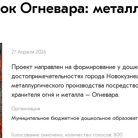
ок Огневара: метал
27 Апреля 2026
Проект направлен на формирование у дошк
достопримечательностях города Новокузнец
металлургического производства посредство
хранителя огня и металла – Огневара.
Организация
Муниципальное бюджетное дошкольное образовате
Голосование окночено, количество голосов: 800