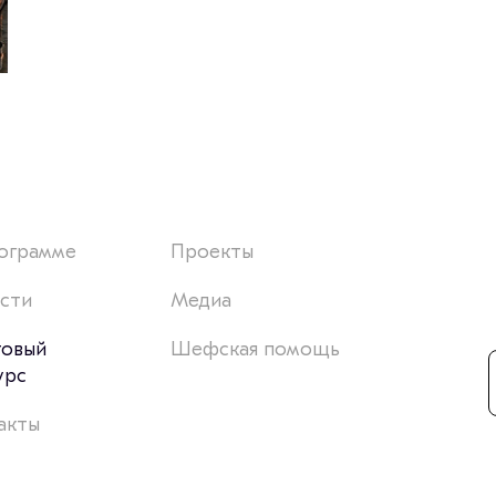
ограмме
Проекты
сти
Медиа
товый
Шефская помощь
урс
акты