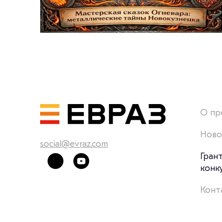
О пр
Ново
social@evraz.com
Гран
конк
Конт