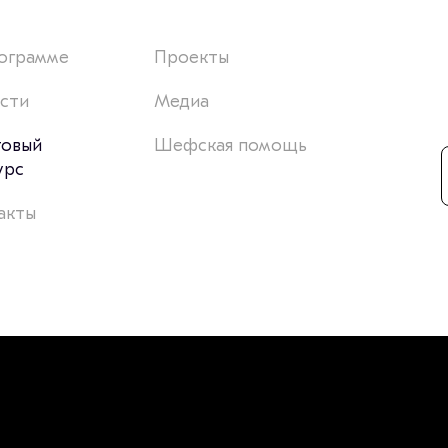
ограмме
Проекты
сти
Медиа
товый
Шефская помощь
урс
акты