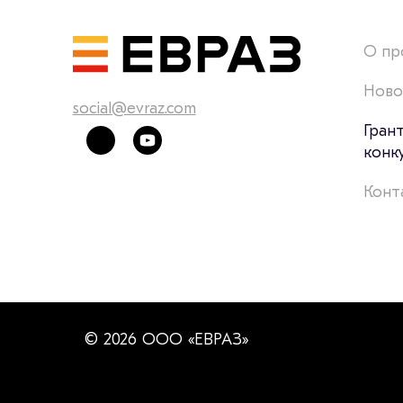
О пр
Ново
social@evraz.com
Гран
конк
Конт
© 2026 ООО «ЕВРАЗ»