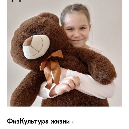
ФизКультура жизни