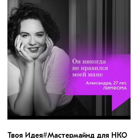
Твоя Идея#Мастермайнд для НКО