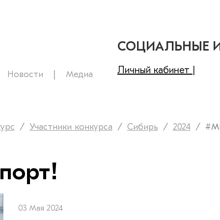
СОЦИАЛЬНЫЕ 
Личный кабинет |
Новости
Медиа
курс
Участники конкурса
Сибирь
2024
#М
порт!
03 Мая 2024