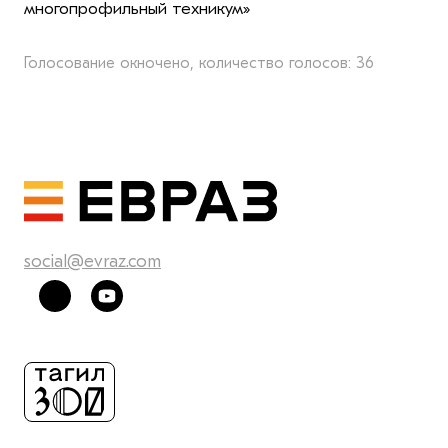
многопрофильный техникум»
Голосование окночено, количество голосов: 36
social@evraz.com