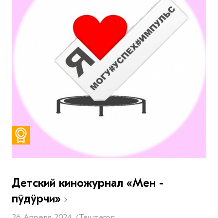
Детский киножурнал «Мен -
пӱдӱрчи»
26 Апреля 2024 /
Таштагол