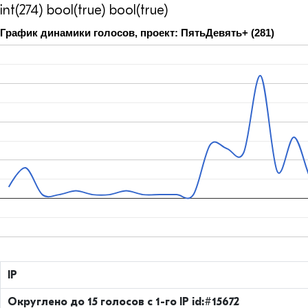
int(274) bool(true) bool(true)
График динамики голосов, проект: ПятьДевять+ (281)
IP
Округлено до 15 голосов с 1-го IP id:#15672